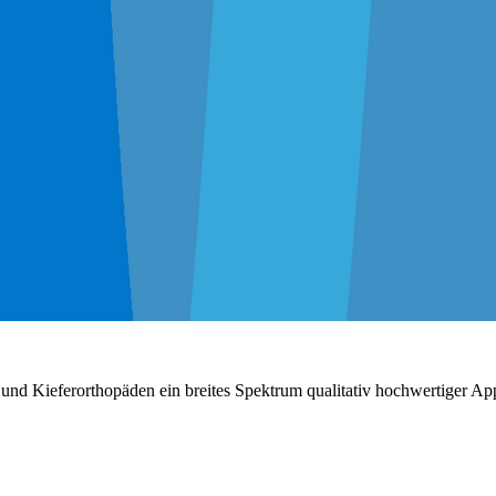
d Kieferorthopäden ein breites Spektrum qualitativ hochwertiger App