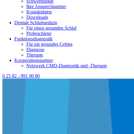
Schwerpunkte
Ihre Ansprechpartner
Kontaktdaten
Downloads
Dentale Schlafmedizin
Für einen gesunden Schlaf
Probeschiene
Funktionsdiagnostik
Für ein gesundes Gebiss
Diagnose
Therapie
Kooperationspartner
Netzwerk CMD-Diagnostik und -Therapie
0 25 82 - 991 90 80